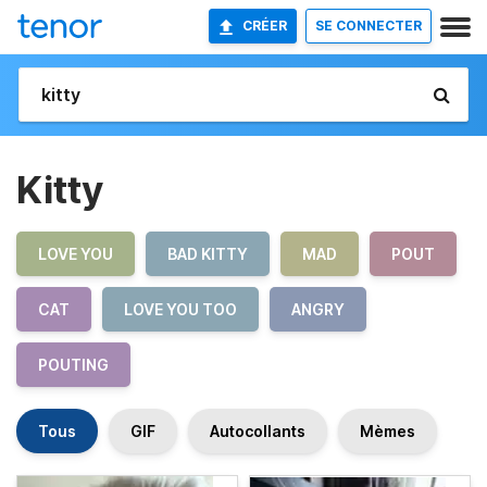
CRÉER
SE CONNECTER
Kitty
LOVE YOU
BAD KITTY
MAD
POUT
CAT
LOVE YOU TOO
ANGRY
POUTING
Tous
GIF
Autocollants
Mèmes