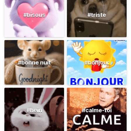
#bisous
#triste
#bonne nuit
#bonjour
#hein
#calme-toi