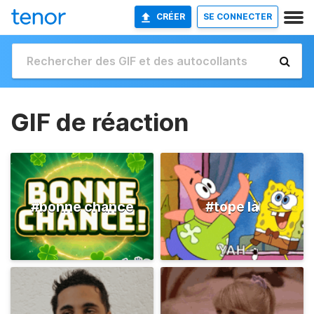
CRÉER
SE CONNECTER
GIF de réaction
#bonne chance
#tope là