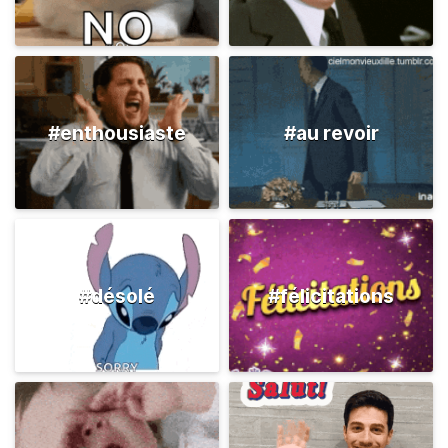
#enthousiaste
#au revoir
#désolé
#félicitations