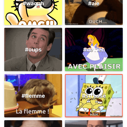
#waouh
#aïe
#oups
#de rien
#flemme
#stressé