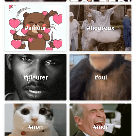
#amour
#heureux
#pleurer
#oui
#non
#mdr