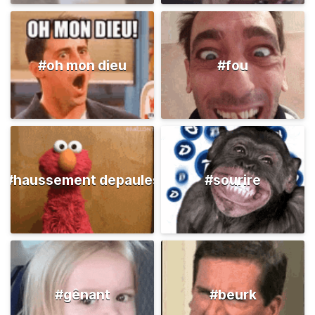
#oh mon dieu
#fou
#haussement depaules
#sourire
#gênant
#beurk