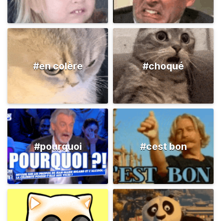
#en colère
#choqué
#pourquoi
#cest bon