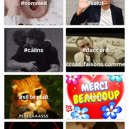
#sommeil
#salut
#câlins
#daccord
#sil te plaît
#merci