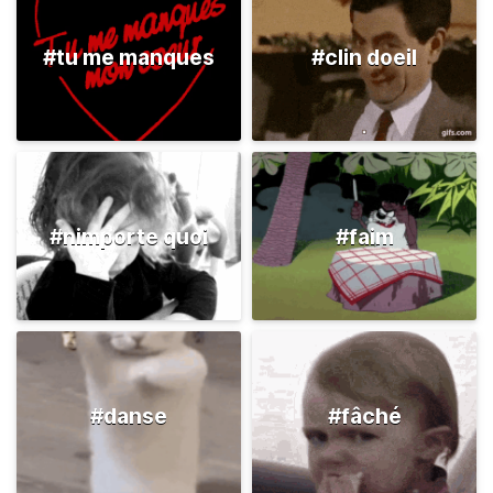
#tu me manques
#clin doeil
#nimporte quoi
#faim
#danse
#fâché