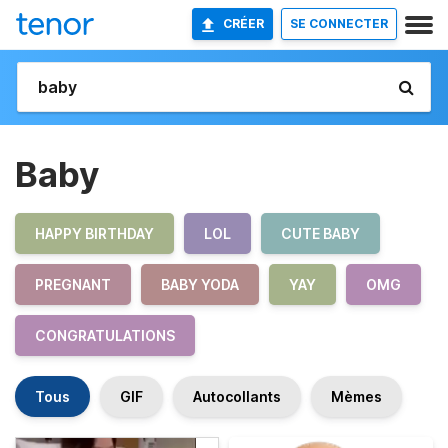
CRÉER
SE CONNECTER
Baby
HAPPY BIRTHDAY
LOL
CUTE BABY
PREGNANT
BABY YODA
YAY
OMG
CONGRATULATIONS
Tous
GIF
Autocollants
Mèmes