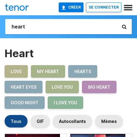
CRÉER
SE CONNECTER
Heart
LOVE
MY HEART
HEARTS
HEART EYES
LOVE YOU
BIG HEART
GOOD NIGHT
I LOVE YOU
Tous
GIF
Autocollants
Mèmes