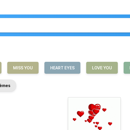
MISS YOU
HEART EYES
LOVE YOU
èmes