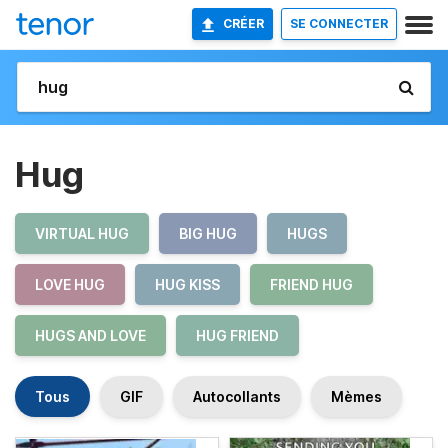
CRÉER
SE CONNECTER
Hug
VIRTUAL HUG
BIG HUG
HUGS
LOVE HUG
HUG KISS
FRIEND HUG
HUGS AND LOVE
HUG FRIEND
Tous
GIF
Autocollants
Mèmes