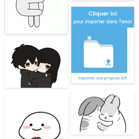
Cliquer ici
pour importer dans Tenor
Importer vos propres GIF