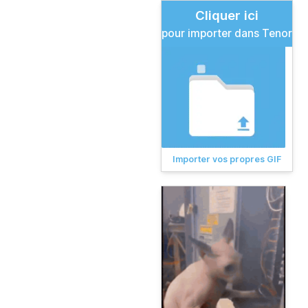
Cliquer ici
pour importer dans Tenor
Importer vos propres GIF