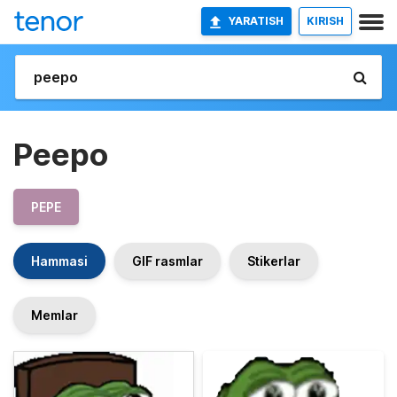
YARATISH
KIRISH
Peepo
PEPE
Hammasi
GIF rasmlar
Stikerlar
Memlar