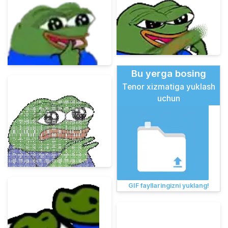
Bu yerga bosing
Tenor xizmatiga yuklash
uchun
GIF fayllaringizni yuklang!