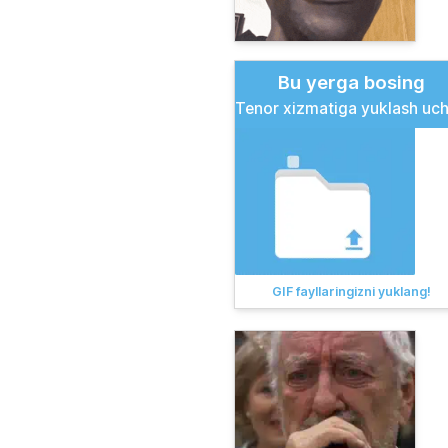
Bu yerga bosing
Tenor xizmatiga yuklash uc
GIF fayllaringizni yuklang!