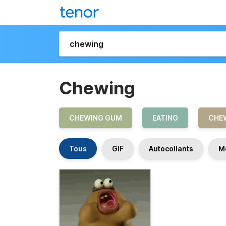
Chewing
CHEWING GUM
EATING
CHE
Tous
GIF
Autocollants
M