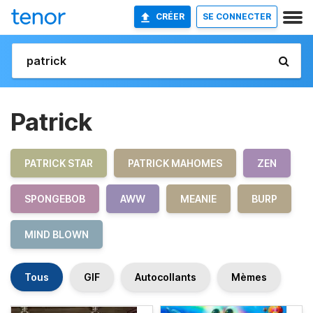
CRÉER
SE CONNECTER
Patrick
PATRICK STAR
PATRICK MAHOMES
ZEN
SPONGEBOB
AWW
MEANIE
BURP
MIND BLOWN
Tous
GIF
Autocollants
Mèmes