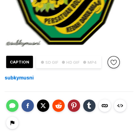
CAPTION
● SD GIF
● HD GIF
● MP4
subkymusni