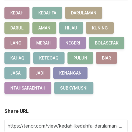
KEDAH
KEDAHFA
DARULAMAN
DARUL
AMAN
HIJAU
KUNING
LANG
MERAH
NEGERI
BOLASEPAK
KAHAQ
KETEGAQ
PULUN
BIAR
JASA
JADI
KENANGAN
NTAHSAPAENTAH
SUBKYMUSNI
Share URL