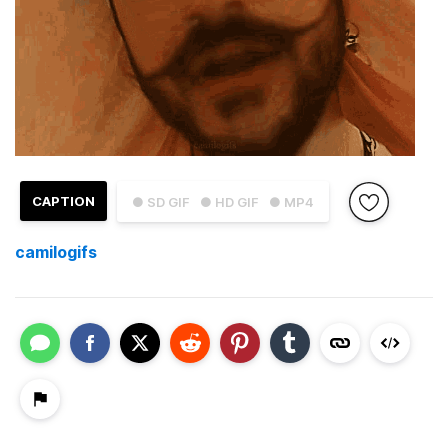
CAPTION
● SD GIF
● HD GIF
● MP4
camilogifs