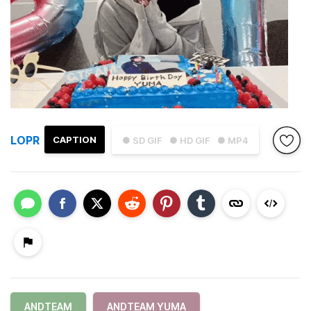
LOPR
CAPTION
● SD GIF
● HD GIF
● MP4
ANDTEAM
ANDTEAM YUMA