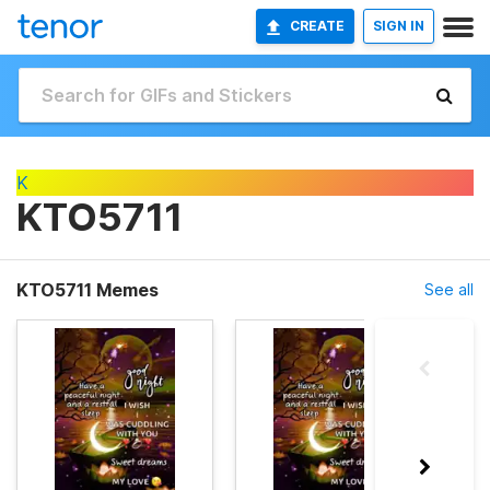
CREATE
SIGN IN
K
KTO5711
KTO5711 Memes
See all