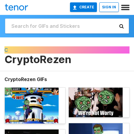
CREATE
SIGN IN
C
CryptoRezen
CryptoRezen GIFs