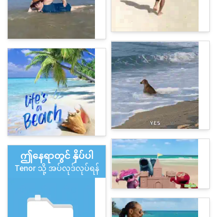
ဤနေရာတွင် နှိပ်ပါ
Tenor သို့ အပ်လုဒ်လုပ်ရန်