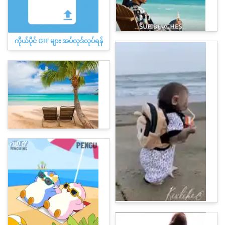
ကိုယ်ပိုင် GIF များ အပ်လုဒ်လုပ်ရန်