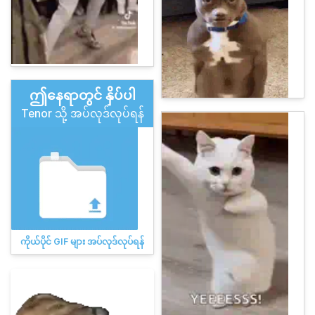
ဤနေရာတွင် နှိပ်ပါ
Tenor သို့ အပ်လုဒ်လုပ်ရန်
ကိုယ်ပိုင် GIF များ အပ်လုဒ်လုပ်ရန်