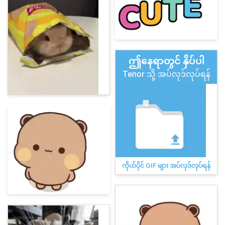
ဤနေရာတွင် နှိပ်ပါ
Tenor သို့ အပ်လုဒ်လုပ်ရန်
ကိုယ်ပိုင် GIF များ အပ်လုဒ်လုပ်ရန်