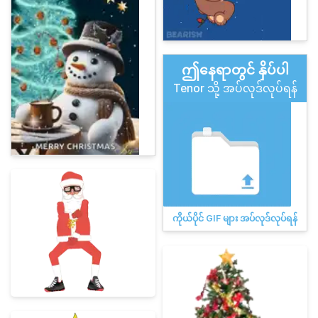
ဤနေရာတွင် နှိပ်ပါ
Tenor သို့ အပ်လုဒ်လုပ်ရန်
ကိုယ်ပိုင် GIF များ အပ်လုဒ်လုပ်ရန်