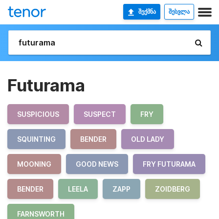
ᲨᲔᲥᲛᲜᲐ
ᲨᲔᲡᲕᲚᲐ
Futurama
SUSPICIOUS
SUSPECT
FRY
SQUINTING
BENDER
OLD LADY
MOONING
GOOD NEWS
FRY FUTURAMA
BENDER
LEELA
ZAPP
ZOIDBERG
FARNSWORTH