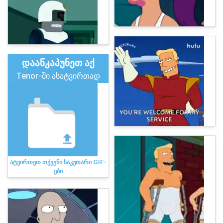
დააწკაპუნეთ აქ
Tenor-ში ასატვირთად
ატვირთეთ თქვენი საკუთარი GIF-
ები