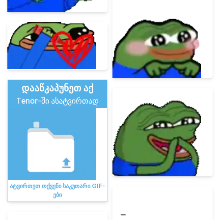
დააწკაპუნეთ აქ
Tenor-ში ასატვირთად
ატვირთეთ თქვენი საკუთარი GIF-
ები