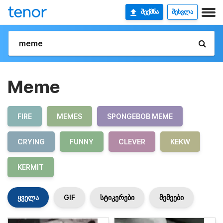
ᲨᲔᲥᲛᲜᲐ
ᲨᲔᲡᲕᲚᲐ
Meme
FIRE
MEMES
SPONGEBOB MEME
CRYING
FUNNY
CLEVER
KEKW
KERMIT
ყველა
GIF
სტიკერები
მემეები