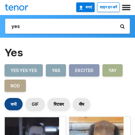
बनाएं
साइन इन करें
Yes
YES YES YES
YAS
EXCITED
YAY
NOD
सभी
GIF
स्टिकर
मीम