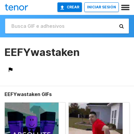
CREAR
INICIAR SESIÓN
EEFYwastaken
EEFYwastaken GIFs