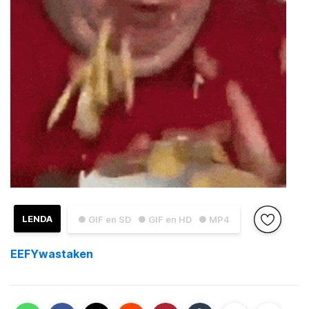
LENDA
● GIF en SD
● GIF en HD
● MP4
EEFYwastaken