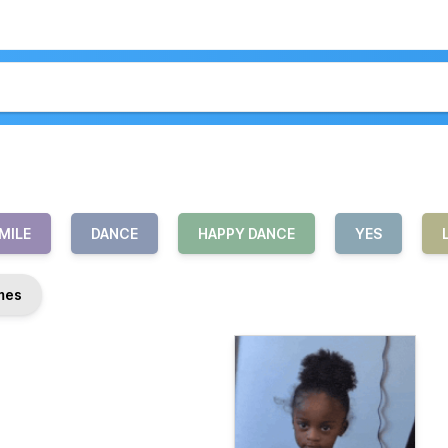
MILE
DANCE
HAPPY DANCE
YES
mes