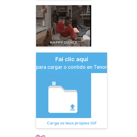
Fai clic aquí
para cargar o contido en Tenor
Carga os teus propios GIF