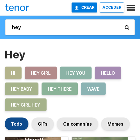
CREAR
ACCEDER
Hey
HI
HEY GIRL
HEY YOU
HELLO
HEY BABY
HEY THERE
WAVE
HEY GIRL HEY
Todo
GIFs
Calcomanías
Memes