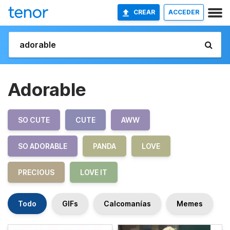
CREAR
ACCEDER
Adorable
SO CUTE
CUTE
AWW
SO ADORABLE
PANDA
LOVE
PRECIOUS
LOVE IT
Todo
GIFs
Calcomanías
Memes