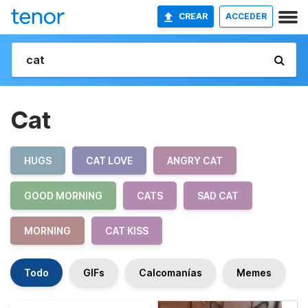
CREAR
ACCEDER
Cat
HUGS
CAT LOVE
ANGRY CAT
GOOD MORNING
CATS
SAD CAT
MORNING
CAT KISS
Todo
GIFs
Calcomanías
Memes