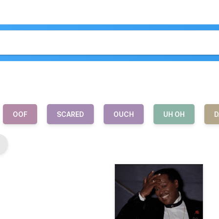
OOF
SCARED
OUCH
UH OH