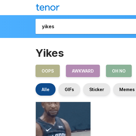
Yikes
OOPS
AWKWARD
OH NO
Alle
GIFs
Sticker
Memes