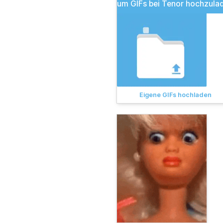
um GIFs bei Tenor hochzula
Eigene GIFs hochladen