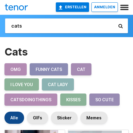
ERSTELLEN
ANMELDEN
Cats
OMG
FUNNY CATS
CAT
I LOVE YOU
CAT LADY
CATSDOINGTHINGS
KISSES
SO CUTE
Alle
GIFs
Sticker
Memes