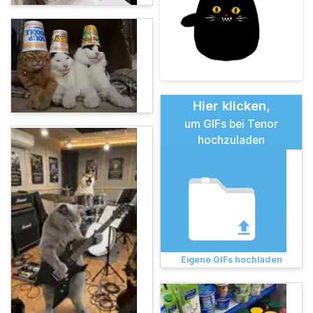
Hier klicken,
um GIFs bei Tenor
hochzuladen
Eigene GIFs hochladen