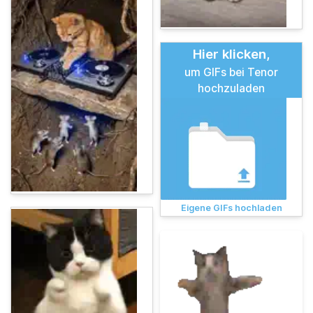
Hier klicken,
um GIFs bei Tenor
hochzuladen
Eigene GIFs hochladen