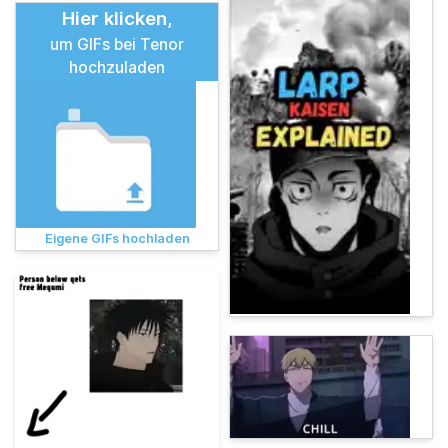
Hier klicken,
um GIFs bei Tenor
hochzuladen
Eigene GIFs hochladen