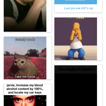
Laai jou eie GIF's op