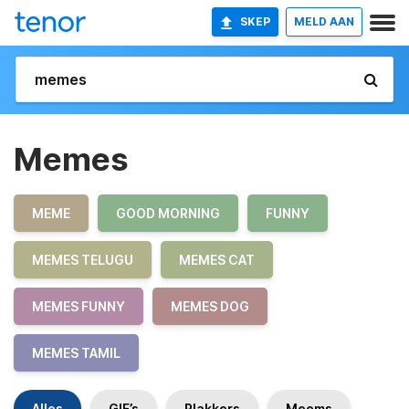
SKEP
MELD AAN
Memes
MEME
GOOD MORNING
FUNNY
MEMES TELUGU
MEMES CAT
MEMES FUNNY
MEMES DOG
MEMES TAMIL
Alles
GIF’s
Plakkers
Meems