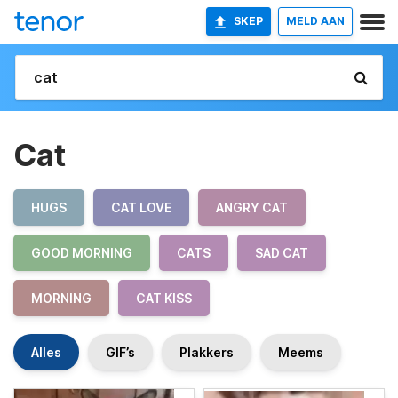
SKEP
MELD AAN
Cat
HUGS
CAT LOVE
ANGRY CAT
GOOD MORNING
CATS
SAD CAT
MORNING
CAT KISS
Alles
GIF’s
Plakkers
Meems