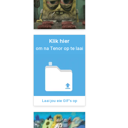
Klik hier
om na Tenor op te laai
Laai jou eie GIF's op