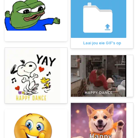
Laai jou eie GIF's op