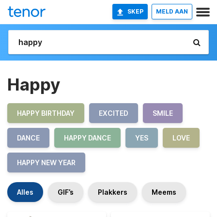
SKEP
MELD AAN
Happy
HAPPY BIRTHDAY
EXCITED
SMILE
DANCE
HAPPY DANCE
YES
LOVE
HAPPY NEW YEAR
Alles
GIF’s
Plakkers
Meems