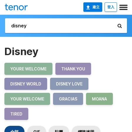
建立
登入
Disney
YOURE WELCOME
THANK YOU
DISNEY WORLD
DISNEY LOVE
YOUR WELCOME
GRACIAS
MOANA
TIRED
全部
GIF
貼圖
網路迷因