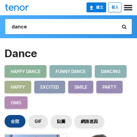
建立
登入
Dance
HAPPY DANCE
FUNNY DANCE
DANCING
HAPPY
EXCITED
SMILE
PARTY
OMG
全部
GIF
貼圖
網路迷因