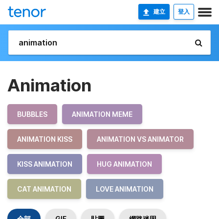
建立
登入
Animation
BUBBLES
ANIMATION MEME
ANIMATION KISS
ANIMATION VS ANIMATOR
KISS ANIMATION
HUG ANIMATION
CAT ANIMATION
LOVE ANIMATION
全部
GIF
貼圖
網路迷因