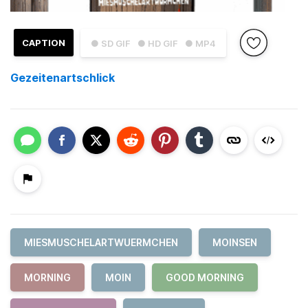
CAPTION
● SD GIF
● HD GIF
● MP4
Gezeitenartschlick
MIESMUSCHELARTWUERMCHEN
MOINSEN
MORNING
MOIN
GOOD MORNING