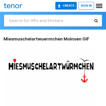
CREATE
SIGN IN
Miesmuschelartwuermchen Moinsen GIF