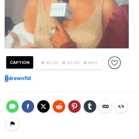
CAPTION
● SD GIF
● HD GIF
● MP4
D
drewnfld