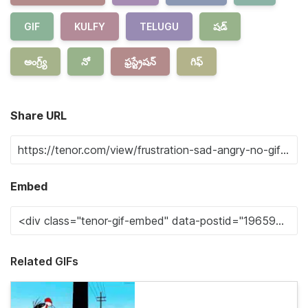
GIF
KULFY
TELUGU
షడ్
అంగ్ర్య్
నో
ఫ్రస్ట్రేషన్
గిఫ్
Share URL
Embed
Related GIFs