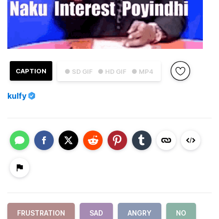
CAPTION
● SD GIF
● HD GIF
● MP4
kulfy
FRUSTRATION
SAD
ANGRY
NO