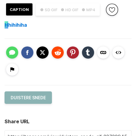
CAPTION
● SD GIF
● HD GIF
● MP4
H
hihihiha
DUISTERE SNEDE
Share URL