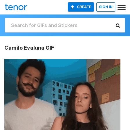
CREATE
SIGN IN
Camilo Evaluna GIF