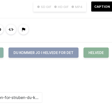
CAPTION
● SD GIF
● HD GIF
● MP4
DU KOMMER JO I HELVEDE FOR DET
HELVEDE