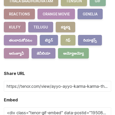
THALA BAADHUKOVATAM
TENSION
GIF
REACTIONS
ORANGE MOVIE
GENELIA
KULFY
TELUGU
కర్మకర్మ
తలబాదుకోవటం
టెన్షన్
గిఫ్
రియాక్షన్స్
ఆరంజ్మూవీ
జెనీలియా
అయ్యోఅయ్యో
Share URL
Embed