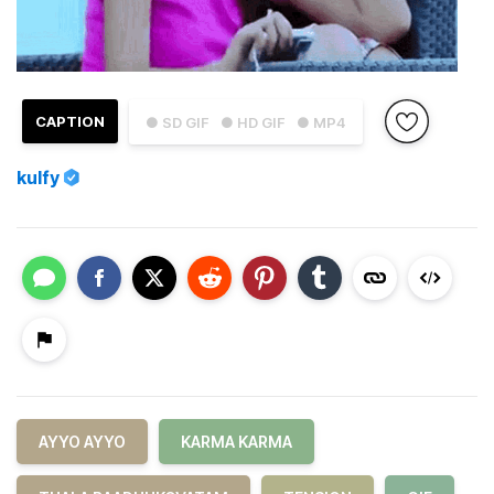
CAPTION
● SD GIF
● HD GIF
● MP4
kulfy
AYYO AYYO
KARMA KARMA