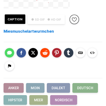
CAPTION
● SD GIF
● HD GIF
Miesmuschelartwurmchen
ANKER
MOIN
DIALEKT
DEUTSCH
HIPSTER
MEER
NORDISCH