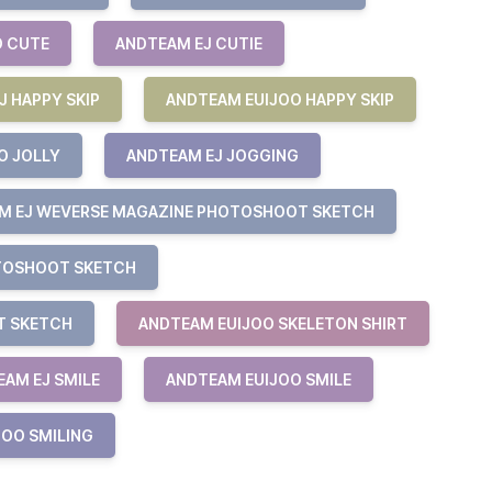
O CUTE
ANDTEAM EJ CUTIE
J HAPPY SKIP
ANDTEAM EUIJOO HAPPY SKIP
O JOLLY
ANDTEAM EJ JOGGING
M EJ WEVERSE MAGAZINE PHOTOSHOOT SKETCH
TOSHOOT SKETCH
T SKETCH
ANDTEAM EUIJOO SKELETON SHIRT
AM EJ SMILE
ANDTEAM EUIJOO SMILE
JOO SMILING